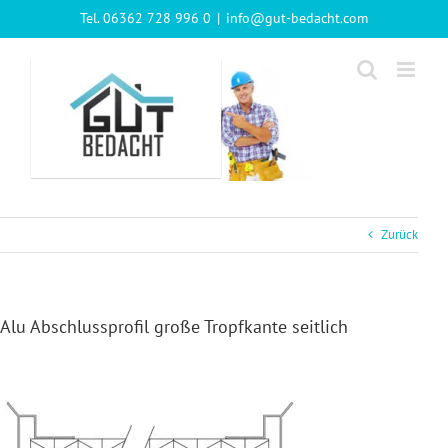
Zum
Tel. 06362 728 996 0
|
info@gut-bedacht.com
Inhalt
springen
Zurück
Alu Abschlussprofil große Tropfkante seitlich