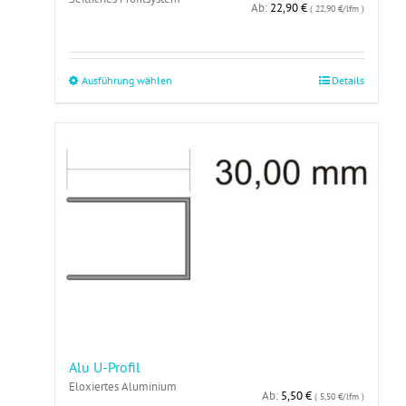
Ab:
22,90
€
( 22,90 €/lfm )
Dieses
Ausführung wählen
Details
Produkt
weist
mehrere
Varianten
auf.
Die
Optionen
können
auf
der
Produktseite
gewählt
werden
Alu U-Profil
Eloxiertes Aluminium
Ab:
5,50
€
( 5,50 €/lfm )