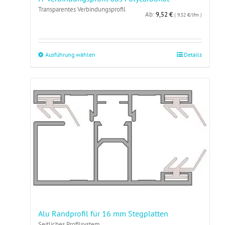
Transparentes Verbindungsprofil
Ab:
9,52
€
( 9,52 €/lfm )
Dieses
Ausführung wählen
Details
Produkt
weist
mehrere
Varianten
auf.
Die
Optionen
können
auf
der
Produktseite
gewählt
werden
Alu Randprofil für 16 mm Stegplatten
Seitliches Profilsystem