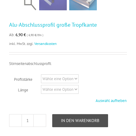
Alu-Abschlussprofil große Tropfkante
Ab:
6,90
€
( 6,90 €/lfm )
inkl. MwSt.
zzgl.
Versandkosten
Stirnseitenabschlussprofil
Profilstärke
Länge
Auswahl aufheben
IN DEN WARENKORB
Alu-
Abschlussprofil
große