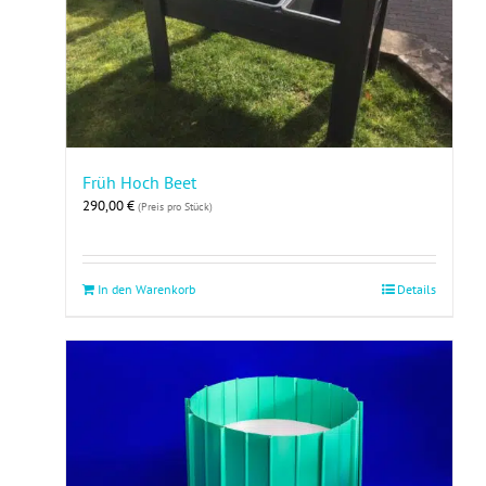
Früh Hoch Beet
290,00
€
(Preis pro Stück)
In den Warenkorb
Details