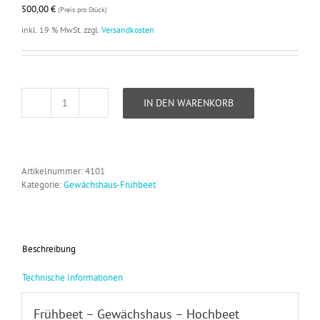
500,00
€
(Preis pro Stück)
inkl. 19 % MwSt.
zzgl.
Versandkosten
IN DEN WARENKORB
Hochbeet
-
Gewächshaus
Menge
Artikelnummer:
4101
Kategorie:
Gewächshaus-Frühbeet
Beschreibung
Technische Informationen
Frühbeet – Gewächshaus – Hochbeet