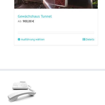
Gewächshaus Tunnel
Ab:
900,00
€
Dieses
Ausführung wählen
Details
Produkt
weist
mehrere
Varianten
auf.
Die
Optionen
können
auf
der
Produktseite
gewählt
werden